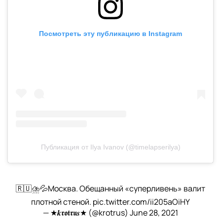
Посмотреть эту публикацию в Instagram
Публикация от Ilya Ivanov (@timelapserilya)
🇷🇺⛈️💦Москва. Обещанный «суперливень» валит
плотной стеной.
pic.twitter.com/ii205aOiHY
— ★𝒌𝖗𝖔𝖙𝖗𝖚𝒔★ (@krotrus)
June 28, 2021