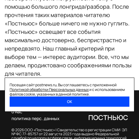
помощью большого лонгрида/разбора. После
прочтения таких материалов читателю
«Постньюс» больше ничего не нужно гуглить.
«Постньюс» освещает все события
максимально достоверно, беспристрастно и
непредвзято. Наш главный критерий при
выборе тем — интерес аудитории. Все, что мы
делаем, продиктовано соображениями пользы
для читателя.
Посещая сайт postnews.ru, Вы соглашаетесь с приложенной
Политикой обработки Персональных данных
и с использованием
файлов cookie, указанных в данной политике.
ОК
спецпроекты
о нас
политика перс. данных
© 2026 ООО «Постньюс» |
Свидетельство о регистрации СМИ: ЭЛ
№ ФС 77–85757 от 22 августа 2023 года выдано Федеральной
службой по надзору в сфере связи, информационных технологий