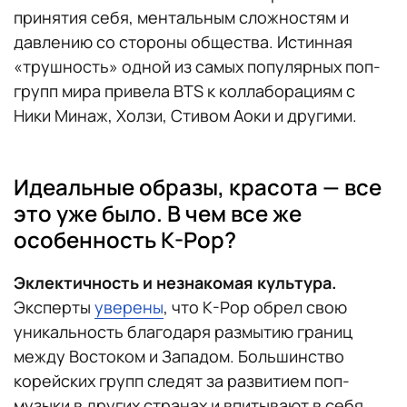
принятия себя, ментальным сложностям и
давлению со стороны общества. Истинная
«трушность» одной из самых популярных поп-
групп мира привела BTS к коллаборациям с
Ники Минаж, Холзи, Стивом Аоки и другими.
Идеальные образы, красота — все
это уже было. В чем все же
особенность K-Pop?
Эклектичность и незнакомая культура.
Эксперты
уверены
, что K-Pop обрел свою
уникальность благодаря размытию границ
между Востоком и Западом. Большинство
корейских групп следят за развитием поп-
музыки в других странах и впитывают в себя