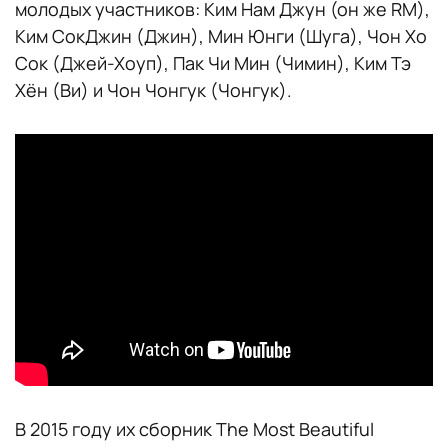
молодых участников: Ким Нам Джун (он же RM),
Ким СокДжин (Джин), Мин Юнги (Шуга), Чон Хо
Сок (Джей-Хоуп), Пак Чи Мин (Чимин), Ким Тэ
Хён (Ви) и Чон Чонгук (Чонгук).
В 2015 году их сборник The Most Beautiful