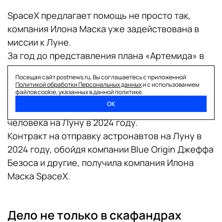
SpaceX предлагает помощь не просто так,
компания Илона Маска уже задействована в
миссии к Луне.
За год до представления плана «Артемида» в
2020 году NASA предложило частным
Посещая сайт postnews.ru, Вы соглашаетесь с приложенной
компаниям поучаствовать в конкурсе по
Политикой обработки Персональных данных
и с использованием
файлов cookie, указанных в данной политике.
созданию инновационных проектов в рамках
ОК
программы по разработке системы высадки
человека на Луну в 2024 году.
Контракт на отправку астронавтов на Луну в
2024 году, обойдя компании Blue Origin Джеффа
Безоса и другие, получила компания Илона
Маска SpaceX.
Дело не только в скафандрах