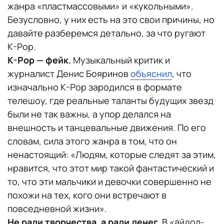
жанра «пластмассовыми» и «кукольными».
Безусловно, у них есть на это свои причины, но
давайте разберемся детально, за что ругают
K-Pop.
K-Pop — фейк.
Музыкальный критик и
журналист Денис Бояринов
объяснил
, что
изначально K-Pop зародился в формате
телешоу, где реальные таланты будущих звезд
были не так важны, а упор делался на
внешность и танцевальные движения. По его
словам, сила этого жанра в том, что он
ненастоящий: «Людям, которые следят за этим,
нравится, что этот мир такой фантастический и
то, что эти мальчики и девочки совершенно не
похожи на тех, кого они встречают в
повседневной жизни».
Не ради творчества, а ради денег.
В «айдол-