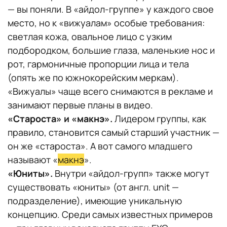
— вы поняли. В «айдол-группе» у каждого свое
место, но к «вижуалам» особые требования:
светлая кожа, овальное лицо с узким
подбородком, большие глаза, маленькие нос и
рот, гармоничные пропорции лица и тела
(опять же по южнокорейским меркам).
«Вижуалы» чаще всего снимаются в рекламе и
занимают первые планы в видео.
«Староста» и «макнэ».
Лидером группы, как
правило, становится самый старший участник —
он же «староста». А вот самого младшего
называют «
макнэ
».
«Юниты».
Внутри «айдол-групп» также могут
существовать «юниты» (от англ. unit —
подразделение), имеющие уникальную
концепцию. Среди самых известных примеров