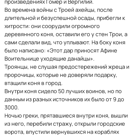
произведениях Гомер и Вергилий.
Во времена войны с Троей ахейцы, после
длительной и безуспешной осады, прибегли к
хитрости: они соорудили огромного
деревянного коня, оставили его у стен Трои, а
сами сделали вид, что уплывают. На боку коня
было написано: «Этот дар приносят Афине
Воительнице уходящие данайцы».
Троянцы, не слушая предостережений жреца и
пророчицы, которые не доверяли подарку,
втащили коня в город.
Внутри коня сидело 50 лучших воинов, но по
данным из разных источников их было от 9 до
3000.
Ночью греки, прятавшиеся внутри коня, вышли
из него, перебили стражу, открыли городские
ворота, впустили вернувшихся на кораблях