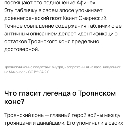
посвящают это подношение Афине».
Эту табличку в своем эпосе упоминает
древнегреческий поэт Квинт Смирнский.
Точное совпадение содержания таблички с ее
античным описанием делает идентификацию
остатков Троянского коня предельно
достоверной.
Троянский конь с солдатами внутри, изображенный на вазе, найденной
на Миконосе / CC BY-SA 2.0
Что гласит легенда о Троянском
коне?
Троянский конь — главный герой войны между
троянцами и данайцами. Его упоминали в своих