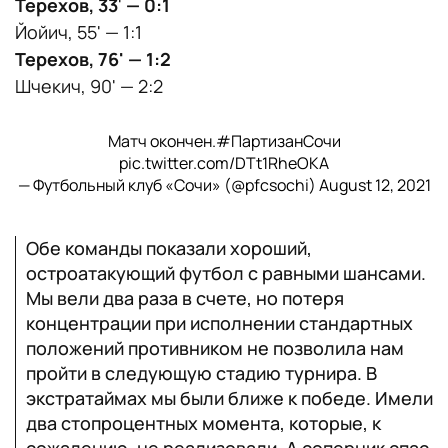
Терехов, 33
'
— 0:1
Йойич, 55' — 1:1
Терехов, 76' — 1:2
Шчекич, 90' — 2:2
Матч окончен.
#ПартизанСочи
pic.twitter.com/DTt1RheOKA
— Футбольный клуб «Сочи» (@pfcsochi)
August 12, 2021
Обе команды показали хороший,
остроатакующий футбол с равными шансами.
Мы вели два раза в счете, но потеря
концентрации при исполнении стандартных
положений противником не позволила нам
пройти в следующую стадию турнира. В
экстратаймах мы были ближе к победе. Имели
два стопроцентных момента, которые, к