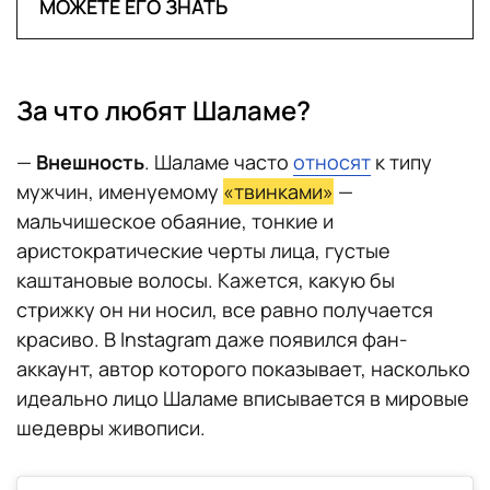
МОЖЕТЕ ЕГО ЗНАТЬ
Law & Order («Закон и порядок») Дик
Вульф 1990-2010 г.
За что любят Шаламе?
Interstellar («Интерстеллар») Кристофера
—
Внешность
. Шаламе часто
относят
к типу
Нолана 2014 г.
мужчин, именуемому
«твинками»
—
мальчишеское обаяние, тонкие и
Call Me by Your Name («Назови меня своим
аристократические черты лица, густые
именем») Лука Гуаданьино, 2017 г.
каштановые волосы. Кажется, какую бы
стрижку он ни носил, все равно получается
​​Hot Summer Nights («Жаркие летние
красиво. В Instagram даже появился фан-
ночи») Элайджа Байнум 2017 г.
аккаунт, автор которого показывает, насколько
идеально лицо Шаламе вписывается в мировые
Lady Bird («Леди Берд») Грета Гервиг 2017
шедевры живописи.
г.