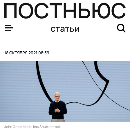
Мальчик с персиками: за что любят и ненавидят Тимот
статьи
18 ОКТЯБРЯ 2021 08:39
John Gress Media Inc/Shutterstock