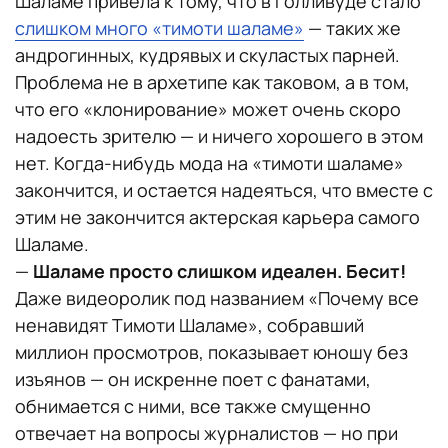
Шаламе привела к тому, что в Голливуде стало
слишком много «тимоти шаламе»
— таких же
андрогинных, кудрявых и скуластых парней.
Проблема не в архетипе как таковом, а в том,
что его «клонирование» может очень скоро
надоесть зрителю — и ничего хорошего в этом
нет. Когда-нибудь мода на «тимоти шаламе»
закончится, и остается надеяться, что вместе с
этим не закончится актерская карьера самого
Шаламе.
—
Шаламе просто слишком идеален. Бесит!
Даже видеоролик под названием «Почему все
ненавидят Тимоти Шаламе», собравший
миллион просмотров, показывает юношу без
изъянов — он искренне поет с фанатами,
обнимается с ними, все также смущенно
отвечает на вопросы журналистов — но при