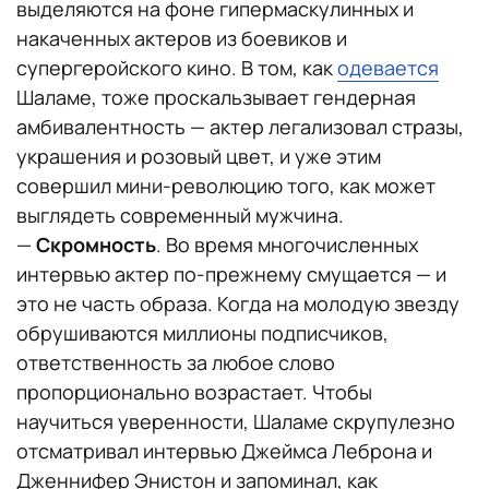
выделяются на фоне гипермаскулинных и
накаченных актеров из боевиков и
супергеройского кино. В том, как
одевается
Шаламе, тоже проскальзывает гендерная
амбивалентность — актер легализовал стразы,
украшения и розовый цвет, и уже этим
совершил мини-революцию того, как может
выглядеть современный мужчина.
—
Скромность
. Во время многочисленных
интервью актер по-прежнему смущается — и
это не часть образа. Когда на молодую звезду
обрушиваются миллионы подписчиков,
ответственность за любое слово
пропорционально возрастает. Чтобы
научиться уверенности, Шаламе скрупулезно
отсматривал интервью Джеймса Леброна и
Дженнифер Энистон и запоминал, как