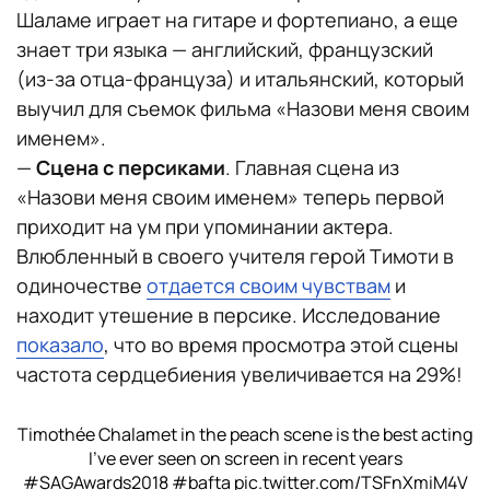
Шаламе играет на гитаре и фортепиано, а еще
знает три языка — английский, французский
(из-за отца-француза) и итальянский, который
выучил для съемок фильма «Назови меня своим
именем».
—
Сцена с персиками
. Главная сцена из
«Назови меня своим именем» теперь первой
приходит на ум при упоминании актера.
Влюбленный в своего учителя герой Тимоти в
одиночестве
отдается своим чувствам
и
находит утешение в персике. Исследование
показало
, что во время просмотра этой сцены
частота сердцебиения увеличивается на 29%!
Timothée Chalamet in the peach scene is the best acting
I've ever seen on screen in recent years
#SAGAwards2018
#bafta
pic.twitter.com/TSFnXmiM4V