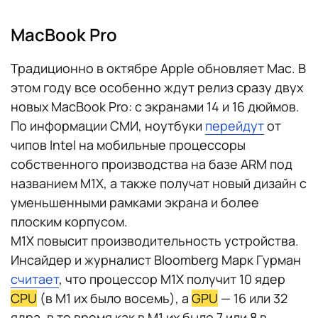
MacBook Pro
Традиционно в октябре Apple обновляет Mac. В
этом году все особенно ждут релиз сразу двух
новых MacBook Pro: с экранами 14 и 16 дюймов.
По информации СМИ, ноутбуки
перейдут
от
чипов Intel на мобильные процессоры
собственного производства на базе ARM под
названием M1X, а также получат новый дизайн с
уменьшенными рамками экрана и более
плоским корпусом.
M1X повысит производительность устройства.
Инсайдер и журналист Bloomberg Марк Гурман
считает
, что процессор M1X получит 10 ядер
CPU
(в M1 их было восемь), а
GPU
— 16 или 32
ядра, в то время как в M1 их было 7 или 8 в