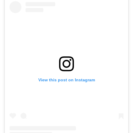
Beautiful Boy («Красивый мальчик»)
Феликс Ван Грунинген 2018 г.
The King («Король») Дэвид Мишо 2019 г.
A Rainy Day in New York («Дождливый день
в Нью-Йорке») Вуди Аллен 2019 г.
Little Women («Маленькие женщины»)
Грета Гервиг 2019 г.
View this post on Instagram
Dune («Дюна») Дени Вильнев 2021 г.