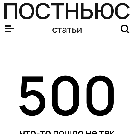
статьи
500
что-то пошло не так