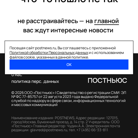
не расстраивайтесь —
на
главной
вас ждут интересные
новости
Посещая сайт postnews.ru, Вы соглашаетесь с приложенной
Политикой обработки Персональных данных
и с использованием
файлов cookie, указанных в данной политике.
ОК
спецпроекты
о нас
политика перс. данных
© 2026 ООО «Постньюс» |
Свидетельство о регистрации СМИ: ЭЛ
№ ФС 77–85757 от 22 августа 2023 года выдано Федеральной
службой по надзору в сфере связи, информационных технологий
и массовых коммуникаций
Наименование издания: POSTNEWS,
Адрес редакции: 127015,
город Москва, Бумажный проезд, д. 14 стр. 2
Учредитель: ООО
«Постньюс»
Главный редактор: Чудин А.А.
Электронная почта
редакции:
glavred@postnews.ru
,
тел.
+7 (495) 66-33-811