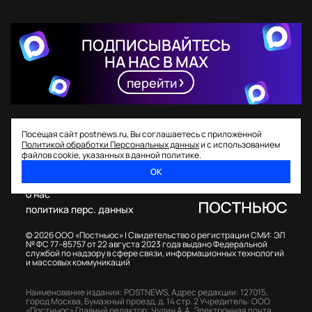
ПОДПИСЫВАЙТЕСЬ
НА НАС В MAX
перейти
Посещая сайт postnews.ru, Вы соглашаетесь с приложенной
Политикой обработки Персональных данных
и с использованием
файлов cookie, указанных в данной политике.
ОК
спецпроекты
о нас
политика перс. данных
© 2026 ООО «Постньюс» |
Свидетельство о регистрации СМИ: ЭЛ
№ ФС 77–85757 от 22 августа 2023 года выдано Федеральной
службой по надзору в сфере связи, информационных технологий
и массовых коммуникаций
Наименование издания: POSTNEWS,
Адрес редакции: 127015,
город Москва, Бумажный проезд, д. 14 стр. 2
Учредитель: ООО
«Постньюс»
Главный редактор: Чудин А.А.
Электронная почта