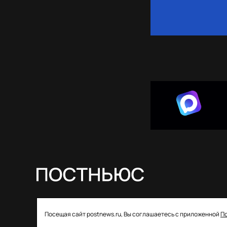
© 2026 ООО «Постньюс» |
Свидетельство
Посещая сайт postnews.ru, Вы соглашаетесь с приложенной
П
о регистрации СМИ: ЭЛ № ФС 77–85757 от 22 августа
2023 года выдано Федеральной службой по надзору в