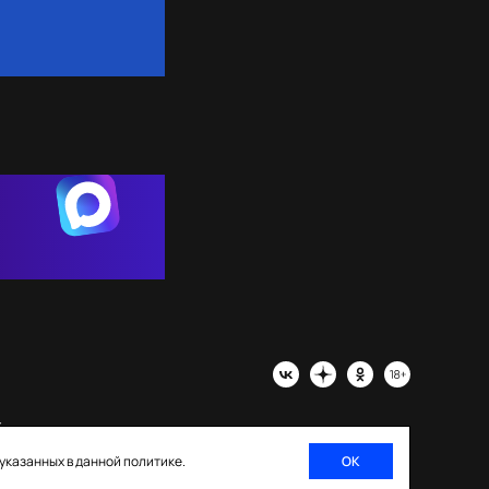
х
 указанных в данной политике.
ОК