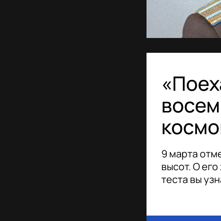
«Поех
восем
космо
9 марта отм
высот. О его
теста вы уз