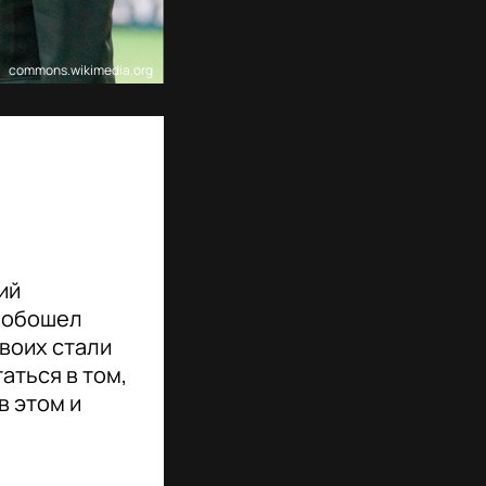
commons.wikimedia.org
о
ий
и обошел
двоих стали
аться в том,
в этом и