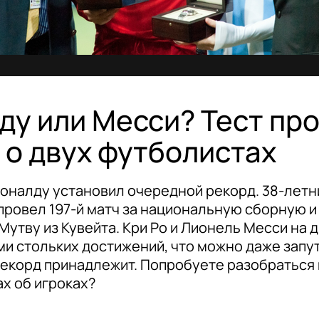
ду или Месси? Тест пр
 о двух футболистах
оналду установил очередной рекорд. 38-летн
провел 197-й матч за национальную сборную 
Мутву из Кувейта. Кри Ро и Лионель Месси на 
и стольких достижений, что можно даже запут
рекорд принадлежит. Попробуете разобраться 
ах об игроках?