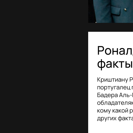
Ронал
факты
Криштиану Р
португалец 
Бадера Аль-
обладателям
кому какой 
других факт