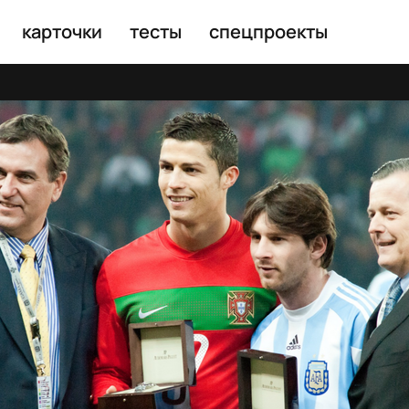
карточки
тесты
спецпроекты