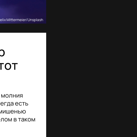
elix Mittermeier/Unsplash
р
тот
е молния
егда есть
ь мишенью
елом в таком