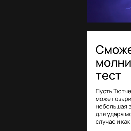
Сможе
молни
тест
Пусть Тютче
может озари
небольшая в
для удара мо
случае и как