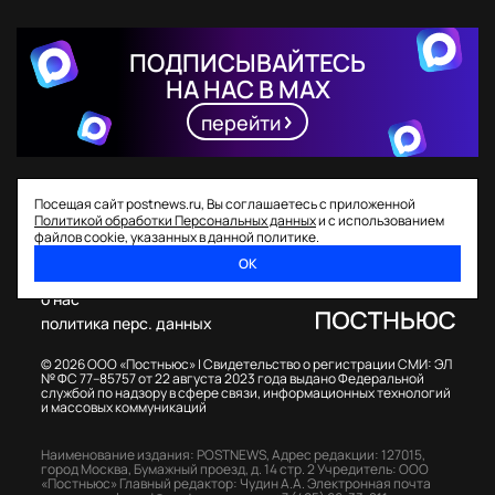
ПОДПИСЫВАЙТЕСЬ
НА НАС В MAX
перейти
Посещая сайт postnews.ru, Вы соглашаетесь с приложенной
Политикой обработки Персональных данных
и с использованием
файлов cookie, указанных в данной политике.
ОК
спецпроекты
о нас
политика перс. данных
© 2026 ООО «Постньюс» |
Свидетельство о регистрации СМИ: ЭЛ
№ ФС 77–85757 от 22 августа 2023 года выдано Федеральной
службой по надзору в сфере связи, информационных технологий
и массовых коммуникаций
Наименование издания: POSTNEWS,
Адрес редакции: 127015,
город Москва, Бумажный проезд, д. 14 стр. 2
Учредитель: ООО
«Постньюс»
Главный редактор: Чудин А.А.
Электронная почта