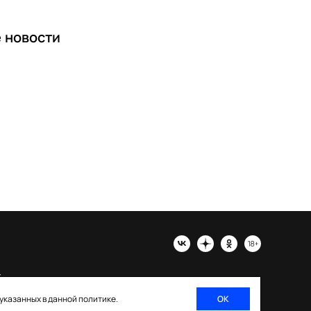
е
новости
х
 указанных в данной политике.
ОК