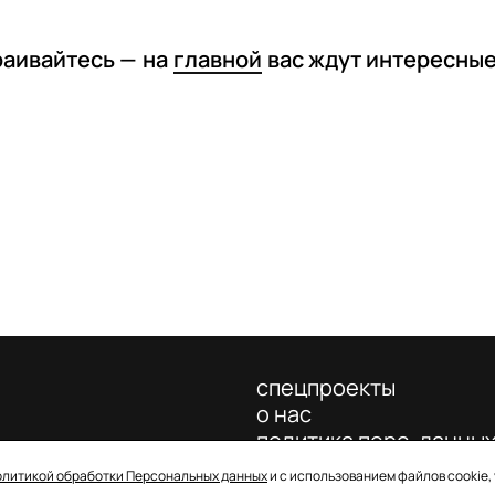
раивайтесь —
на
главной
вас ждут интересны
спецпроекты
о нас
политика перс. данны
олитикой обработки Персональных данных
и с использованием файлов cookie,