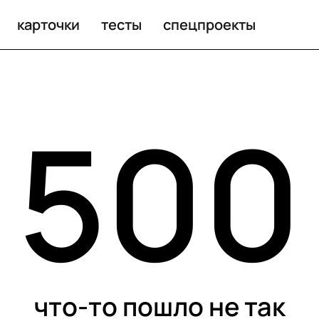
карточки
тесты
спецпроекты
500
что-то пошло не так