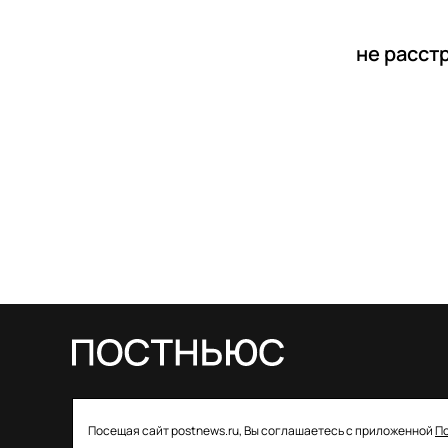
не расст
© 2026 ООО «Постньюс» |
Свидетельство
Посещая сайт postnews.ru, Вы соглашаетесь с приложенной
П
о регистрации СМИ: ЭЛ № ФС 77–85757 от 22 августа