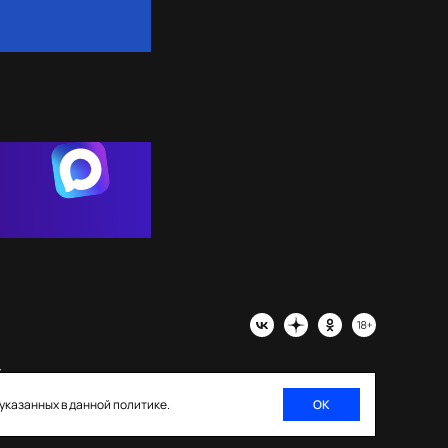
х
 указанных в данной политике.
ОК