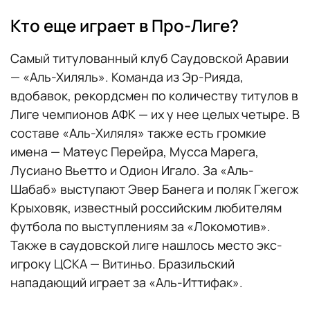
Кто еще играет в Про-Лиге?
Самый титулованный клуб Саудовской Аравии
— «Аль-Хиляль». Команда из Эр-Рияда,
вдобавок, рекордсмен по количеству титулов в
Лиге чемпионов АФК — их у нее целых четыре. В
составе «Аль-Хиляля» также есть громкие
имена — Матеус Перейра, Мусса Марега,
Лусиано Вьетто и Одион Игало. За «Аль-
Шабаб» выступают Эвер Банега и поляк Гжегож
Крыховяк, известный российским любителям
футбола по выступлениям за «Локомотив».
Также в саудовской лиге нашлось место экс-
игроку ЦСКА — Витиньо. Бразильский
нападающий играет за «Аль-Иттифак».