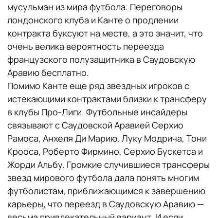
мусульман из мира футбола. Переговоры
лондонского клуба и Канте о продлении
контракта буксуют на месте, а это значит, что
очень велика вероятность переезда
французского полузащитника в Саудовскую
Аравию бесплатно.
Помимо Канте еще ряд звездных игроков с
истекающими контрактами близки к трансферу
в клубы Про-Лиги. Футбольные инсайдеры
связывают с Саудовской Аравией Серхио
Рамоса, Анхеля Ди Марию, Луку Модрича, Тони
Крооса, Роберто Фирмино, Серхио Бускетса и
Жорди Альбу. Громкие случившиеся трансферы
звезд мирового футбола дала понять многим
футболистам, приближающимся к завершению
карьеры, что переезд в Саудовскую Аравию —
весьма привлекательный вариант. И если