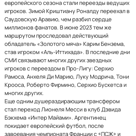
европейского сезона стали переезды ведущих
игроков. Зимой Криштиану Роналду переехал в
Саудовскую Аравию, чем разбил сердце
миллионов фанатов. В июне 2023 тем же
маршрутом проследовал действующий
обладатель «Золотого мяча» Карим Бензема,
став игроком «Аль-Иттихада». В последние дни
СМИ связывают многих других звездных
игроков с переездом в Про-Лигу: Серхио
Рамоса, Анхеля Ди Марию, Луку Модрича, Тони
Крооса, Роберто Фирмино, Серхио Бускетса и
многих других.
Еще одним душераздирающим трансфером
стал переход Лионеля Месси в клуб Дэвида
Бэкхема «Интер Майами». Аргентинец
покидает европейский футбол, после
завоевания чемпионата Франции с «ПСЖ» и