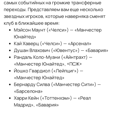
самых событийных на громкие трансферные
переходы. Представляем вам еще несколько
звездных игроков, которые наверняка сменят
клуб в ближайшее время:
Мэйсон Маунт («Челси») — «Манчестер
Юнайтед»
Кай Хаверц («Челси») — «Арсенал»
Душан Влахович («Ювентус») — «Бавария»
Рандаль Коло-Муани («Айнтрахт) —
«Манчестер Юнайтед», «ПСЖ»
Йошко Гвардиол («Лейпциг») —
«Манчестер Юнайтед»
Бернарду Силва («Манчестер Сити») —
«Барселона»
Харри Кейн («Тоттенхэм») — «Реал
Мадрид», «Бавария»