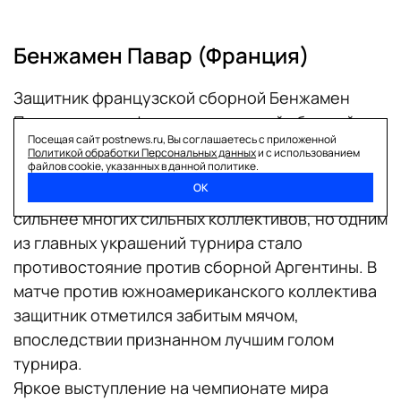
Бенжамен Павар (Франция)
Защитник французской сборной Бенжамен
Павар на триумфальном для своей сборной
Посещая сайт postnews.ru, Вы соглашаетесь с приложенной
чемпионате мира принял участие во всех
Политикой обработки Персональных данных
и с использованием
файлов cookie, указанных в данной политике.
матчах национальной команды. Сборная
ОК
Франции на своем пути к трофею оказалась
сильнее многих сильных коллективов, но одним
из главных украшений турнира стало
противостояние против сборной Аргентины. В
матче против южноамериканского коллектива
защитник отметился забитым мячом,
впоследствии признанном лучшим голом
турнира.
Яркое выступление на чемпионате мира