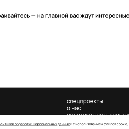
раивайтесь —
на
главной
вас ждут интересны
спецпроекты
о нас
политика перс. данны
олитикой обработки Персональных данных
и с использованием файлов cookie,