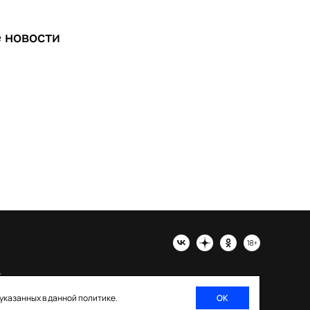
е
новости
х
 указанных в данной политике.
ОК