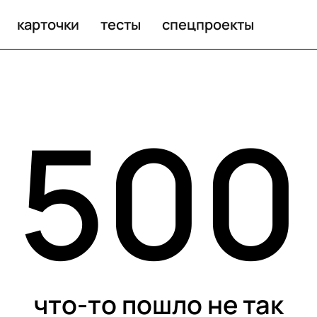
карточки
тесты
спецпроекты
500
что-то пошло не так