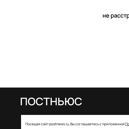
не расст
© 2026 ООО «Постньюс» |
Свидетельство
Посещая сайт postnews.ru, Вы соглашаетесь с приложенной
П
о регистрации СМИ: ЭЛ № ФС 77–85757 от 22 августа