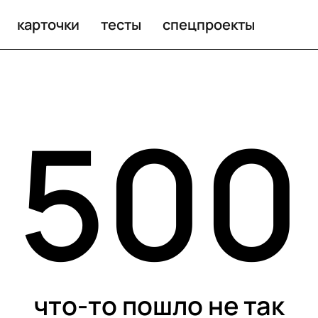
карточки
тесты
спецпроекты
500
что-то пошло не так