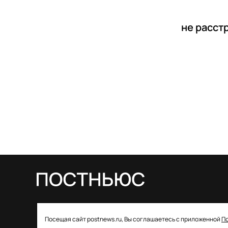
не расст
© 2026 ООО «Постньюс» |
Свидетельство
Посещая сайт postnews.ru, Вы соглашаетесь с приложенной
П
о регистрации СМИ: ЭЛ № ФС 77–85757 от 22 августа