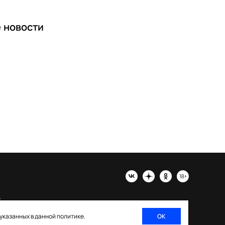
е
новости
х
 указанных в данной политике.
ОК