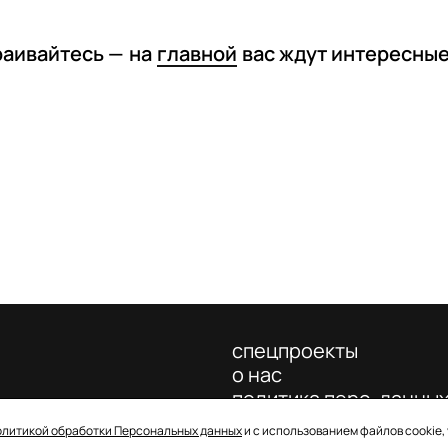
раивайтесь —
на
главной
вас ждут интересны
спецпроекты
о нас
политика перс. данны
олитикой обработки Персональных данных
и с использованием файлов cookie,