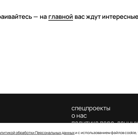
раивайтесь —
на
главной
вас ждут интересны
спецпроекты
о нас
политика перс. данны
олитикой обработки Персональных данных
и с использованием файлов cookie,