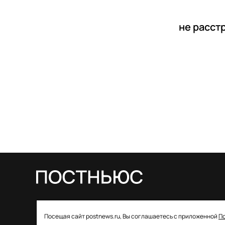
не расст
© 2026 ООО «Постньюс» |
Свидетельство
Посещая сайт postnews.ru, Вы соглашаетесь с приложенной
П
о регистрации СМИ: ЭЛ № ФС 77–85757 от 22 августа