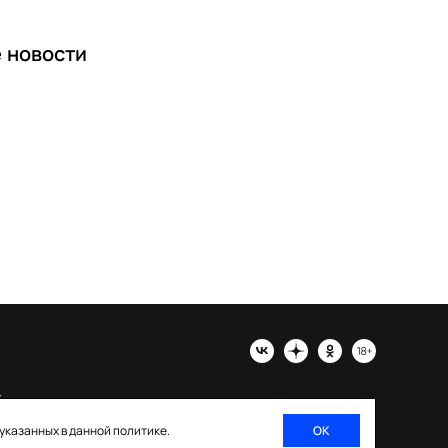
е
новости
х
 указанных в данной политике.
ОК