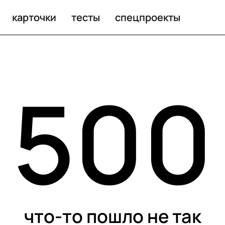
карточки
тесты
спецпроекты
500
что-то пошло не так