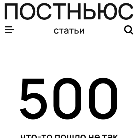
статьи
500
что-то пошло не так