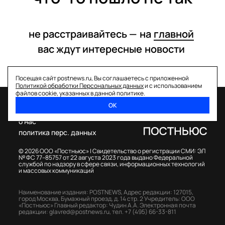
не расстраивайтесь —
на
главной
вас ждут интересные
новости
Посещая сайт postnews.ru, Вы соглашаетесь с приложенной
Политикой обработки Персональных данных
и с использованием
файлов cookie, указанных в данной политике.
ОК
спецпроекты
о нас
политика перс. данных
© 2026 ООО «Постньюс» |
Свидетельство о регистрации СМИ: ЭЛ
№ ФС 77–85757 от 22 августа 2023 года выдано Федеральной
службой по надзору в сфере связи, информационных технологий
и массовых коммуникаций
Наименование издания: POSTNEWS,
Адрес редакции: 127015,
город Москва, Бумажный проезд, д. 14 стр. 2
Учредитель: ООО
«Постньюс»
Главный редактор: Чудин А.А.
Электронная почта
редакции:
glavred@postnews.ru
,
тел.
+7 (495) 66-33-811