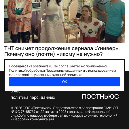
ТНТ снимет продолжение сериала «Универ».
Почему оно (почти) никому не нужно?
Посещая сайт postnews.ru, Вы соглашаетесь с приложенной
Политикой обработки Персональных данных
и с использованием
файлов cookie, указанных в данной политике.
ОК
спецпроекты
о нас
политика перс. данных
© 2026 ООО «Постньюс» |
Свидетельство о регистрации СМИ: ЭЛ
№ ФС 77–85757 от 22 августа 2023 года выдано Федеральной
службой по надзору в сфере связи, информационных технологий
и массовых коммуникаций