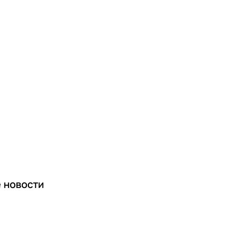
е
новости