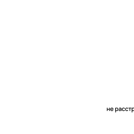
новости
статьи
не расст