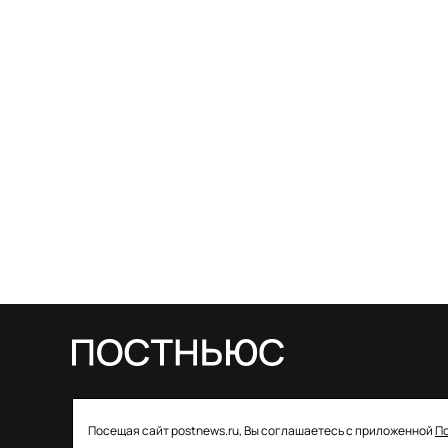
© 2026 ООО «Постньюс» |
Свидетельство
Посещая сайт postnews.ru, Вы соглашаетесь с приложенной
П
о регистрации СМИ: ЭЛ № ФС 77–85757 от 22 августа