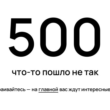
500
карточки
тесты
спецпроекты
что-то пошло не так
раивайтесь —
на
главной
вас ждут интересны