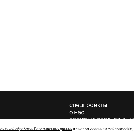
спецпроекты
о нас
политика перс. данны
олитикой обработки Персональных данных
и с использованием файлов cookie,