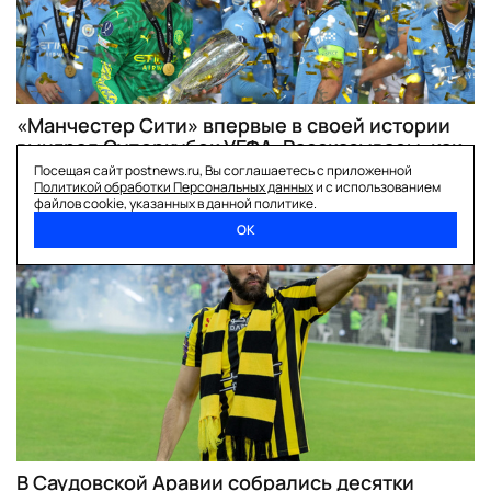
«Манчестер Сити» впервые в своей истории
выиграл Суперкубок УЕФА. Рассказываем, как
это было
Посещая сайт postnews.ru, Вы соглашаетесь с приложенной
Политикой обработки Персональных данных
и с использованием
файлов cookie, указанных в данной политике.
ОК
футбол
В Саудовской Аравии собрались десятки