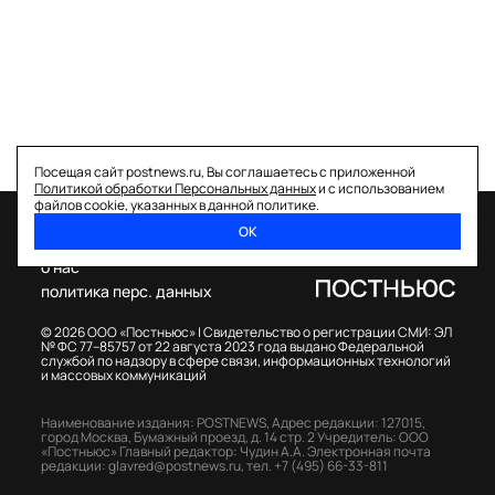
Посещая сайт postnews.ru, Вы соглашаетесь с приложенной
Политикой обработки Персональных данных
и с использованием
файлов cookie, указанных в данной политике.
ОК
спецпроекты
о нас
политика перс. данных
© 2026 ООО «Постньюс» |
Свидетельство о регистрации СМИ: ЭЛ
№ ФС 77–85757 от 22 августа 2023 года выдано Федеральной
службой по надзору в сфере связи, информационных технологий
и массовых коммуникаций
Наименование издания: POSTNEWS,
Адрес редакции: 127015,
город Москва, Бумажный проезд, д. 14 стр. 2
Учредитель: ООО
«Постньюс»
Главный редактор: Чудин А.А.
Электронная почта
редакции:
glavred@postnews.ru
,
тел.
+7 (495) 66-33-811