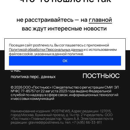
не расстраивайтесь —
на
главной
вас ждут интересные
новости
Посещая сайт postnews.ru, Вы соглашаетесь с приложенной
Политикой обработки Персональных данных
и с использованием
файлов cookie, указанных в данной политике.
ОК
спецпроекты
о нас
политика перс. данных
© 2026 ООО «Постньюс» |
Свидетельство о регистрации СМИ: ЭЛ
№ ФС 77–85757 от 22 августа 2023 года выдано Федеральной
службой по надзору в сфере связи, информационных технологий
и массовых коммуникаций
Наименование издания: POSTNEWS,
Адрес редакции: 127015,
город Москва, Бумажный проезд, д. 14 стр. 2
Учредитель: ООО
«Постньюс»
Главный редактор: Чудин А.А.
Электронная почта
редакции:
glavred@postnews.ru
,
тел.
+7 (495) 66-33-811