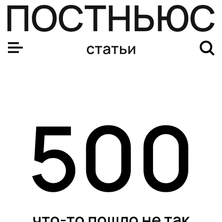
статьи
500
что-то пошло не так