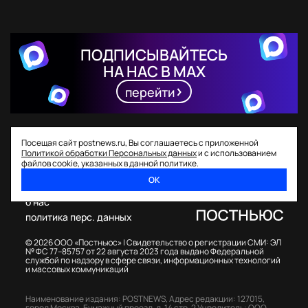
ПОДПИСЫВАЙТЕСЬ
НА НАС В MAX
перейти
Посещая сайт postnews.ru, Вы соглашаетесь с приложенной
Политикой обработки Персональных данных
и с использованием
файлов cookie, указанных в данной политике.
ОК
спецпроекты
о нас
политика перс. данных
© 2026 ООО «Постньюс» |
Свидетельство о регистрации СМИ: ЭЛ
№ ФС 77–85757 от 22 августа 2023 года выдано Федеральной
службой по надзору в сфере связи, информационных технологий
и массовых коммуникаций
Наименование издания: POSTNEWS,
Адрес редакции: 127015,
город Москва, Бумажный проезд, д. 14 стр. 2
Учредитель: ООО