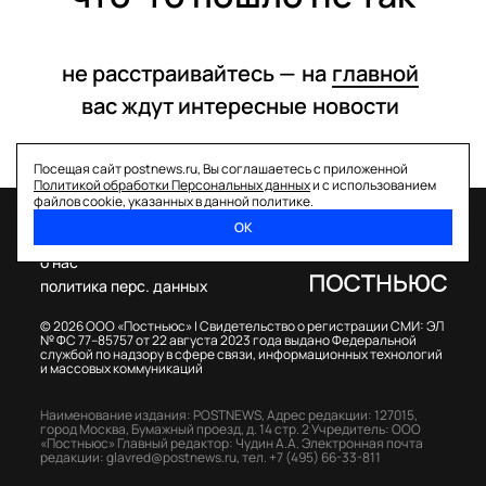
не расстраивайтесь —
на
главной
вас ждут интересные
новости
Посещая сайт postnews.ru, Вы соглашаетесь с приложенной
Политикой обработки Персональных данных
и с использованием
файлов cookie, указанных в данной политике.
ОК
спецпроекты
о нас
политика перс. данных
© 2026 ООО «Постньюс» |
Свидетельство о регистрации СМИ: ЭЛ
№ ФС 77–85757 от 22 августа 2023 года выдано Федеральной
службой по надзору в сфере связи, информационных технологий
и массовых коммуникаций
Наименование издания: POSTNEWS,
Адрес редакции: 127015,
город Москва, Бумажный проезд, д. 14 стр. 2
Учредитель: ООО
«Постньюс»
Главный редактор: Чудин А.А.
Электронная почта
редакции:
glavred@postnews.ru
,
тел.
+7 (495) 66-33-811