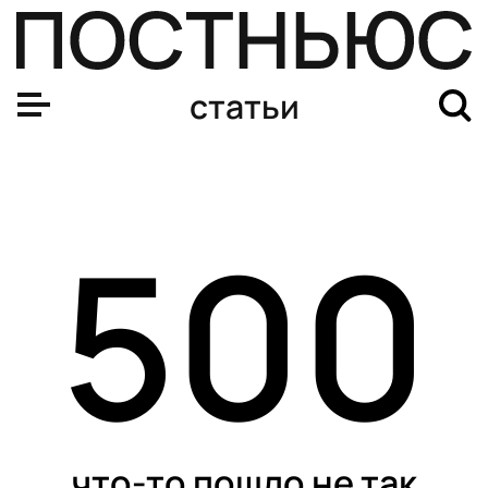
статьи
500
что-то пошло не так