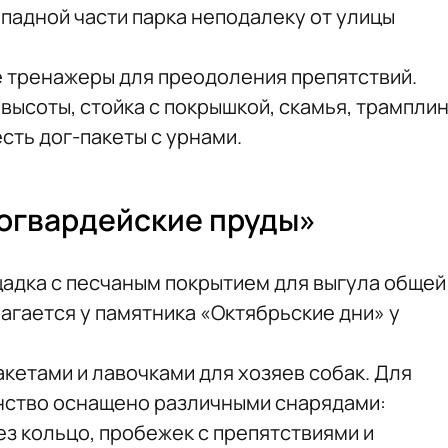
западной части парка неподалеку от улицы
 тренажеры для преодоления препятствий.
высоты, стойка с покрышкой, скамья, трампли
есть дог-пакеты с урнами.
огвардейские пруды»
щадка с песчаным покрытием для выгула общей
агается у памятника «Октябрьские дни» у
.
акетами и лавочками для хозяев собак. Для
нство оснащено различными снарядами:
з кольцо, пробежек с препятствиями и