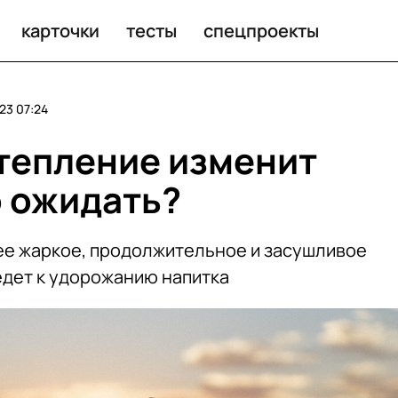
ть?
карточки
тесты
спецпроекты
23 07:24
тепление изменит
о ожидать?
ее жаркое, продолжительное и засушливое
едет к удорожанию напитка