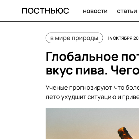
Глобальное потепление изменит вкус пива. Чего ожида
новости
статьи
в мире природы
14 ОКТЯБРЯ 20
Глобальное по
вкус пива. Чег
Ученые прогнозируют, что бол
лето ухудшит ситуацию и прив