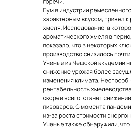
горечи.
Бум в индустрии ремесленного
характерным вкусом, привел к
хмеля. Исследование, в котор
ароматического хмеля в период с
показало, что в некоторых кл
производство снизилось почти
Ученые из Чешской академии н
снижение урожая более засушл
изменения климата. Неспособн
рентабельность хмелеводства 
скорее всего, станет снижени
пивоваров. С момента пандемии
из-за роста стоимости энерго
Ученые также обнаружили, что