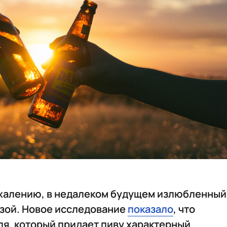
ожалению, в недалеком будущем излюбленный
озой. Новое исследование
показало
, что
я, который придает пиву характерный