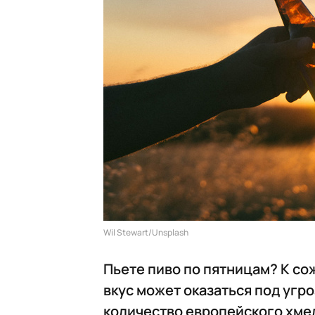
Wil Stewart/Unsplash
Пьете пиво по пятницам? К с
вкус может оказаться под угр
количество европейского хмел