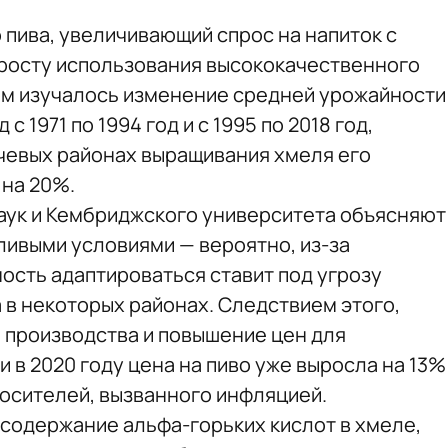
 пива, увеличивающий спрос на напиток с
 росту использования высококачественного
ом изучалось изменение средней урожайности
 1971 по 1994 год и с 1995 по 2018 год,
ючевых районах выращивания хмеля его
 на 20%.
аук и Кембриджского университета объясняют
ивыми условиями — вероятно, из-за
ость адаптироваться ставит под угрозу
в некоторых районах. Следствием этого,
е производства и повышение цен для
 в 2020 году цена на пиво уже выросла на 13%
носителей, вызванного инфляцией.
 содержание альфа-горьких кислот в хмеле,