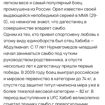
легком весе и самый популярный боец
промоушена из России. Орел известен своей
выдающейся непобедимой серией в ММА (29-
0), но немногие знают, что дагестанец в
совершенстве владеет самбо.
Одним из тех, кто привил спортсмену любовь к
этому виду единоборств был отец Хабиба —
Абдулманап. С 17 лет Нурмагомедов-младший
начал заниматься самбо под чутким
руководством родственника, а спустя
несколько лет к дагестанцу пришли первые
победы. В 2009 году боец выиграл российское
и мировое первенство в категории до 74 кг, а
спустя год защитил титул чемпиона мира уже в
более тяжелой весовой категории — 82 кг. В
период выступления в UFC Хабиб великолепно
сочетал технику самбо с превосходными