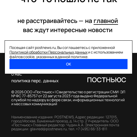
не расстраивайтесь —
на
главной
вас ждут интересные
новости
Посещая сайт postnews.ru, Вы соглашаетесь с приложенной
Политикой обработки Персональных данных
и с использованием
файлов cookie, указанных в данной политике.
ОК
спецпроекты
о нас
политика перс. данных
© 2026 ООО «Постньюс» |
Свидетельство о регистрации СМИ: ЭЛ
№ ФС 77–85757 от 22 августа 2023 года выдано Федеральной
службой по надзору в сфере связи, информационных технологий
и массовых коммуникаций
Наименование издания: POSTNEWS,
Адрес редакции: 127015,
город Москва, Бумажный проезд, д. 14 стр. 2
Учредитель: ООО
«Постньюс»
Главный редактор: Чудин А.А.
Электронная почта
редакции:
glavred@postnews.ru
,
тел.
+7 (495) 66-33-811