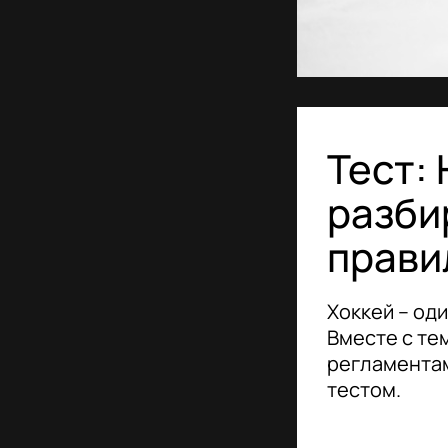
Тест:
разби
прави
Хоккей – од
Вместе с те
регламентам
тестом.