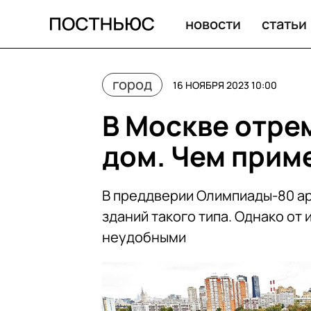
В Москве отремонтировали круглый дом. Чем примечат
новости
статьи
город
16 НОЯБРЯ 2023 10:00
В Москве отре
дом. Чем прим
В преддверии Олимпиады-80 ар
зданий такого типа. Однако от
неудобными