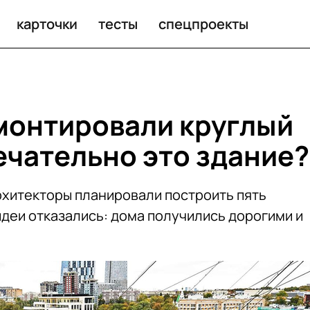
ельно это здание?
карточки
тесты
спецпроекты
монтировали круглый
ечательно это здание?
хитекторы планировали построить пять
 идеи отказались: дома получились дорогими и