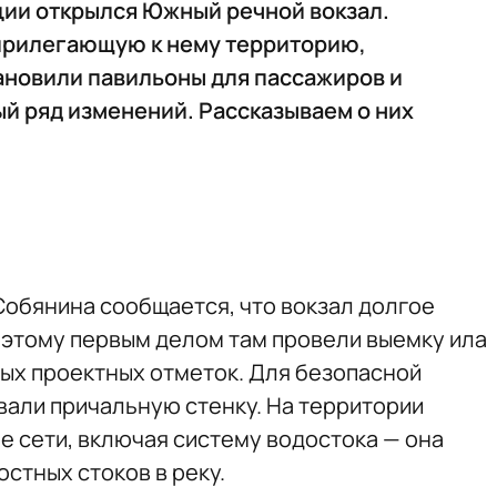
ции открылся Южный речной вокзал.
прилегающую к нему территорию,
ановили павильоны для пассажиров и
й ряд изменений. Рассказываем о них
Собянина сообщается, что вокзал долгое
оэтому первым делом там провели выемку ила
ных проектных отметок. Для безопасной
али причальную стенку. На территории
 сети, включая систему водостока — она
стных стоков в реку.