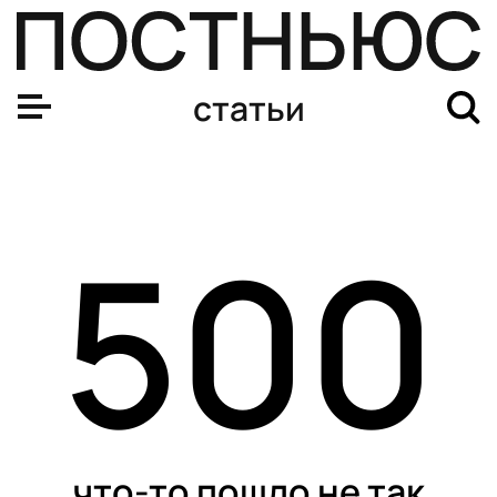
статьи
500
что-то пошло не так