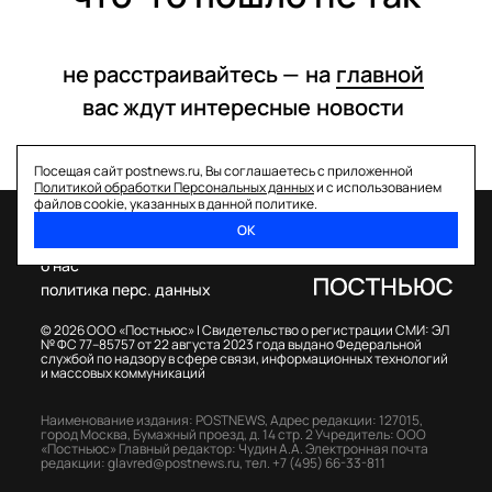
не расстраивайтесь —
на
главной
вас ждут интересные
новости
Посещая сайт postnews.ru, Вы соглашаетесь с приложенной
Политикой обработки Персональных данных
и с использованием
файлов cookie, указанных в данной политике.
ОК
спецпроекты
о нас
политика перс. данных
© 2026 ООО «Постньюс» |
Свидетельство о регистрации СМИ: ЭЛ
№ ФС 77–85757 от 22 августа 2023 года выдано Федеральной
службой по надзору в сфере связи, информационных технологий
и массовых коммуникаций
Наименование издания: POSTNEWS,
Адрес редакции: 127015,
город Москва, Бумажный проезд, д. 14 стр. 2
Учредитель: ООО
«Постньюс»
Главный редактор: Чудин А.А.
Электронная почта
редакции:
glavred@postnews.ru
,
тел.
+7 (495) 66-33-811