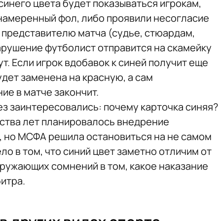
синего цвета будет показываться игрокам,
намеренный фол, либо проявили несогласие
представителю матча (судье, стюардам,
 нарушение футболист отправится на скамейку
ут. Если игрок вдобавок к синей получит еще
дет заменена на красную, а сам
ие в матче закончит.
з заинтересовались: почему карточка синяя?
ства лет планировалось внедрение
, но МСФА решила остановиться на не самом
ло в том, что синий цвет заметно отличим от
кружающих сомнений в том, какое наказание
итра.