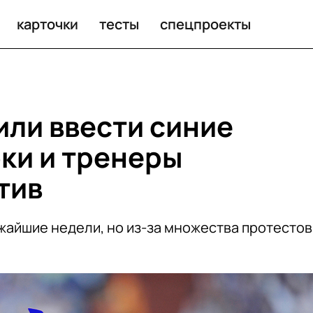
нужна?
карточки
тесты
спецпроекты
или ввести синие
оки и тренеры
тив
ижайшие недели, но из-за множества протестов