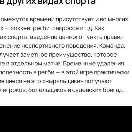
в других видах спорта
ромежуток времени присутствует и во многих
— хоккее, регби, лакроссе и т.д. Как
дах спорта, введение данного пункта правил
енение неспортивного поведения. Команда,
лучает заметное преимущество, которое
де в отдельном матче. Временные удаления
олезность в регби — в этой игре практически
ившиеся на это «ныряльщики» получают
 игроков, болельщиков и судейских бригад.