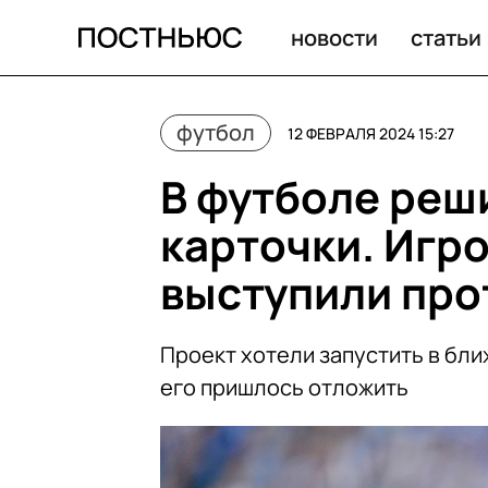
Синяя карточка в футболе: что это такое и зачем она 
новости
статьи
футбол
12 ФЕВРАЛЯ 2024 15:27
В футболе реш
карточки. Игр
выступили про
Проект хотели запустить в бл
его пришлось отложить