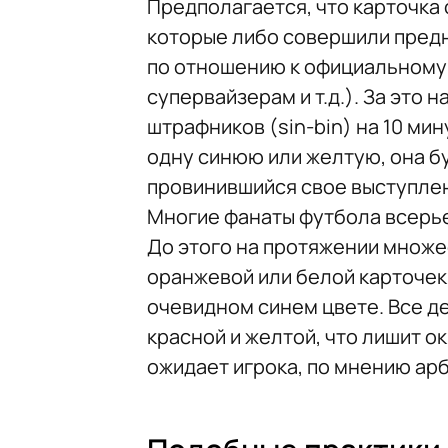
Предполагается, что карточка 
которые либо совершили пред
по отношению к официальному 
супервайзерам и т.д.). За это
штрафников (sin-bin) на 10 мин
одну синюю или желтую, она бу
провинившийся свое выступлен
Многие фанаты футбола всерье
До этого на протяжении множе
оранжевой или белой карточек
очевидном синем цвете. Все де
красной и желтой, что лишит о
ожидает игрока, по мнению арб