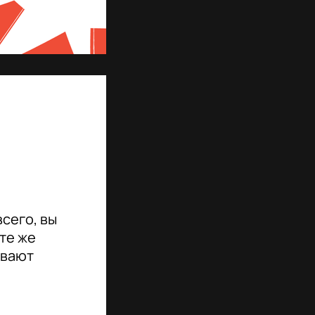
сего, вы
те же
ывают