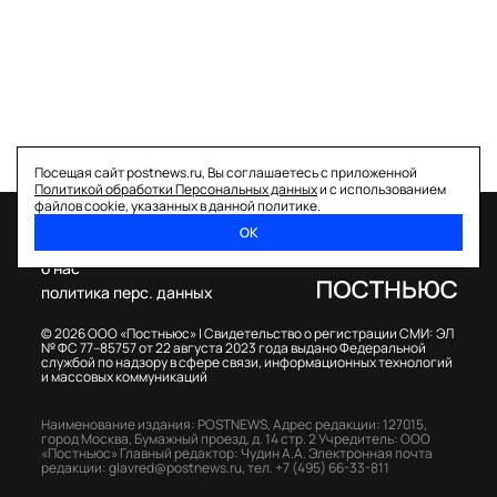
Посещая сайт postnews.ru, Вы соглашаетесь с приложенной
Политикой обработки Персональных данных
и с использованием
файлов cookie, указанных в данной политике.
ОК
спецпроекты
о нас
политика перс. данных
© 2026 ООО «Постньюс» |
Свидетельство о регистрации СМИ: ЭЛ
№ ФС 77–85757 от 22 августа 2023 года выдано Федеральной
службой по надзору в сфере связи, информационных технологий
и массовых коммуникаций
Наименование издания: POSTNEWS,
Адрес редакции: 127015,
город Москва, Бумажный проезд, д. 14 стр. 2
Учредитель: ООО
«Постньюс»
Главный редактор: Чудин А.А.
Электронная почта
редакции:
glavred@postnews.ru
,
тел.
+7 (495) 66-33-811