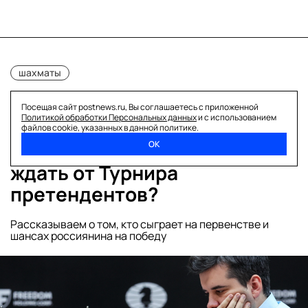
шахматы
05 АПРЕЛЯ 2024 13:18
Посещая сайт postnews.ru, Вы соглашаетесь с приложенной
Политикой обработки Персональных данных
и с использованием
Третья победа Непомнящего
файлов cookie, указанных в данной политике.
или триумф Каруаны: чего
ОК
ждать от Турнира
претендентов?
Рассказываем о том, кто сыграет на первенстве и
шансах россиянина на победу