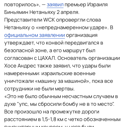
повторилось», —
заявил
премьер Израиля
Биньямин Нетаньяху 2 апреля.
Представители WCK опровергли слова
Нетаньяху о «непреднамеренном ударе». В
официальном заявлении
организация
утверждает, что конвой передвигался в
безопасной зоне, а его маршрут был
согласован с ЦАХАЛ. Основатель организации
Хосе Андрес также заявил, что удары были
намеренными: израильские военные
уничтожали «машину за машиной», пока все
сотрудники не были мертвы.
«Это не было обычным несчастным случаем в
духе "упс, мы сбросили бомбу не в то место".
Все произошло на промежутке дороги
расстоянием в 1,5-1,8 км с четко обозначенным
гуманитарным конвоем, у него были