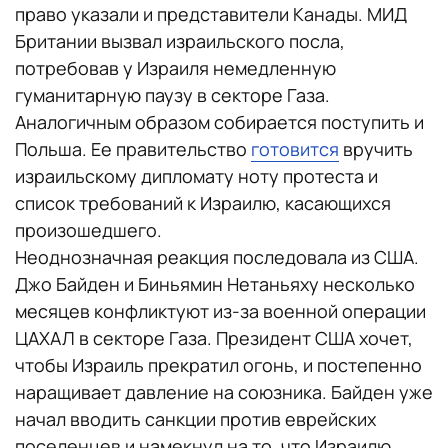
право указали и представители Канады. МИД
Британии вызвал израильского посла,
потребовав у Израиля немедленную
гуманитарную паузу в секторе Газа.
Аналогичным образом собирается поступить и
Польша. Ее правительство
готовится
вручить
израильскому дипломату ноту протеста и
список требований к Израилю, касающихся
произошедшего.
Неоднозначная реакция последовала из США.
Джо Байден и Биньямин Нетаньяху несколько
месяцев конфликтуют из-за военной операции
ЦАХАЛ в секторе Газа. Президент США хочет,
чтобы Израиль прекратил огонь, и постепенно
наращивает давление на союзника. Байден уже
начал вводить санкции против еврейских
поселенцев и намекнул на то, что Израилю