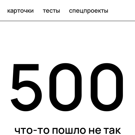
карточки
тесты
спецпроекты
500
что-то пошло не так