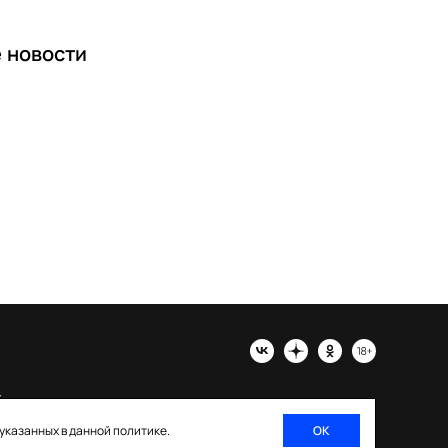
е
новости
х
 указанных в данной политике.
ОК