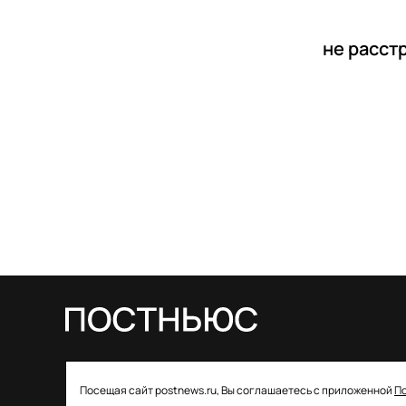
не расст
© 2026 ООО «Постньюс» |
Свидетельство
Посещая сайт postnews.ru, Вы соглашаетесь с приложенной
П
о регистрации СМИ: ЭЛ № ФС 77–85757 от 22 августа