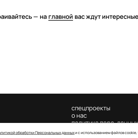
раивайтесь —
на
главной
вас ждут интересны
спецпроекты
о нас
политика перс. данны
олитикой обработки Персональных данных
и с использованием файлов cookie,