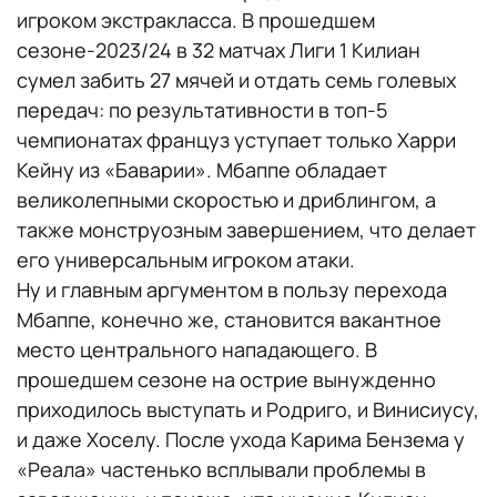
игроком экстракласса. В прошедшем
сезоне-2023/24 в 32 матчах Лиги 1 Килиан
сумел забить 27 мячей и отдать семь голевых
передач: по результативности в топ-5
чемпионатах француз уступает только Харри
Кейну из «Баварии». Мбаппе обладает
великолепными скоростью и дриблингом, а
также монструозным завершением, что делает
его универсальным игроком атаки.
Ну и главным аргументом в пользу перехода
Мбаппе, конечно же, становится вакантное
место центрального нападающего. В
прошедшем сезоне на острие вынужденно
приходилось выступать и Родриго, и Винисиусу,
и даже Хоселу. После ухода Карима Бензема у
«Реала» частенько всплывали проблемы в