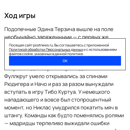
Ход игры
Подопечные Эдина Терзича вышле на поле
необычайно заряженными — с первых же
секунд матча «Боруссия» втянула «Реал» в
Посещая сайт postnews.ru, Вы соглашаетесь с приложенной
Политикой обработки Персональных данных
и с использованием
свою игру и вынуждала регулярно ошибаться
файлов cookie, указанных в данной политике.
своим высоким прессингом. Раз за разом в игру
ОК
вступали «джокеры»: Карим Адейеми и Никлас
Фуллкруг умело открывались за спинами
Рюдигера и Начо и раз за разом вынуждали
вступать в игру Тибо Куртуа. У немецкого
нападающего и вовсе был стопроцентный
момент, но Никлас умудрился покатить мяч в
штангу. Команды как будто поменялись ролями
— мадридцы терпеливо выжидали ошибки