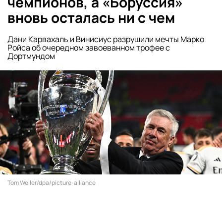
чемпионов, а «Боруссия»
вновь осталась ни с чем
Дани Карвахаль и Винисиус разрушили мечты Марко
Ройса об очередном завоеванном трофее с
Дортмундом
Tom Weller/dpa/picture-alliance