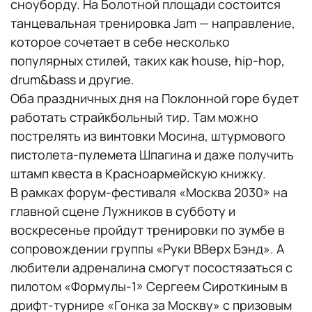
сноуборду. На Болотной площади состоится
танцевальная тренировка Jam — направление,
которое сочетает в себе несколько
популярных стилей, таких как house, hip-hop,
drum&bass и другие.
Оба праздничных дня на Поклонной горе будет
работать страйкбольный тир. Там можно
пострелять из винтовки Мосина, штурмового
пистолета-пулемета Шпагина и даже получить
штамп квеста в Красноармейскую книжку.
В рамках форум-фестиваля «Москва 2030» на
главной сцене Лужников в субботу и
воскресенье пройдут тренировки по зумбе в
сопровождении группы «Руки ВВерх Бэнд». А
любители адреналина смогут посостязаться с
пилотом «Формулы-1» Сергеем Сироткиным в
дрифт-турнире «Гонка за Москву» с призовым