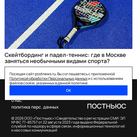
Скейтбординг и падел-теннис: где в Москве
заняться необычными видами спорта?
Посещая сайт postnews.ru, Вы соглашаетесь с приложенной
Политикой обработки Персональных данных
и с использованием
файлов cookie, указанных в данной политике.
ОК
спецпроекты
о нас
политика перс. данных
© 2026 ООО «Постньюс» |
Свидетельство о регистрации СМИ: ЭЛ
№ ФС 77–85757 от 22 августа 2023 года выдано Федеральной
службой по надзору в сфере связи, информационных технологий
и массовых коммуникаций