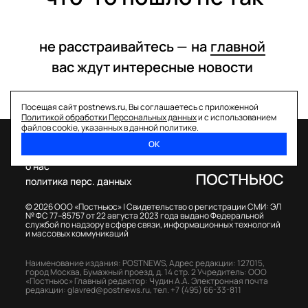
не расстраивайтесь —
на
главной
вас ждут интересные
новости
Посещая сайт postnews.ru, Вы соглашаетесь с приложенной
Политикой обработки Персональных данных
и с использованием
файлов cookie, указанных в данной политике.
ОК
спецпроекты
о нас
политика перс. данных
© 2026 ООО «Постньюс» |
Свидетельство о регистрации СМИ: ЭЛ
№ ФС 77–85757 от 22 августа 2023 года выдано Федеральной
службой по надзору в сфере связи, информационных технологий
и массовых коммуникаций
Наименование издания: POSTNEWS,
Адрес редакции: 127015,
город Москва, Бумажный проезд, д. 14 стр. 2
Учредитель: ООО
«Постньюс»
Главный редактор: Чудин А.А.
Электронная почта
редакции:
glavred@postnews.ru
,
тел.
+7 (495) 66-33-811