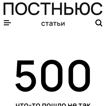
статьи
500
что-то пошло не так