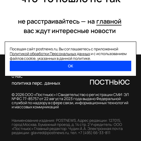
не расстраивайтесь —
на
главной
вас ждут интересные
новости
Посещая сайт postnews.ru, Вы соглашаетесь с приложенной
Политикой обработки Персональных данных
и с использованием
файлов cookie, указанных в данной политике.
ОК
спецпроекты
о нас
политика перс. данных
© 2026 ООО «Постньюс» |
Свидетельство о регистрации СМИ: ЭЛ
№ ФС 77–85757 от 22 августа 2023 года выдано Федеральной
службой по надзору в сфере связи, информационных технологий
и массовых коммуникаций
Наименование издания: POSTNEWS,
Адрес редакции: 127015,
город Москва, Бумажный проезд, д. 14 стр. 2
Учредитель: ООО
«Постньюс»
Главный редактор: Чудин А.А.
Электронная почта
редакции:
glavred@postnews.ru
,
тел.
+7 (495) 66-33-811