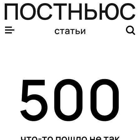
Развод Павла Прилучного и Агаты Муцениеце: дети, ск
статьи
500
что-то пошло не так