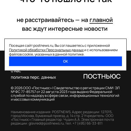
не расстраивайтесь —
на
главной
вас ждут интересные
новости
Посещая сайт postnews.ru, Вы соглашаетесь с приложенной
Политикой обработки Персональных данных
и с использованием
файлов cookie, указанных в данной политике.
ОК
спецпроекты
о нас
политика перс. данных
© 2026 ООО «Постньюс» |
Свидетельство о регистрации СМИ: ЭЛ
№ ФС 77–85757 от 22 августа 2023 года выдано Федеральной
службой по надзору в сфере связи, информационных технологий
и массовых коммуникаций
Наименование издания: POSTNEWS,
Адрес редакции: 127015,
город Москва, Бумажный проезд, д. 14 стр. 2
Учредитель: ООО
«Постньюс»
Главный редактор: Чудин А.А.
Электронная почта
редакции:
glavred@postnews.ru
,
тел.
+7 (495) 66-33-811