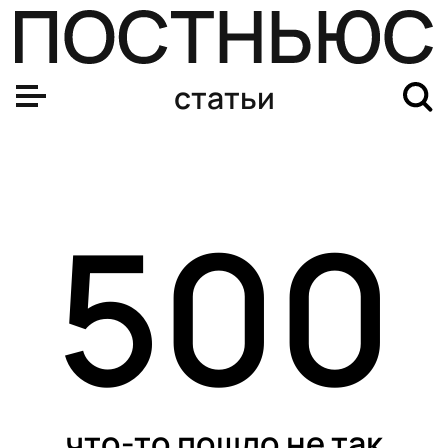
статьи
500
что-то пошло не так