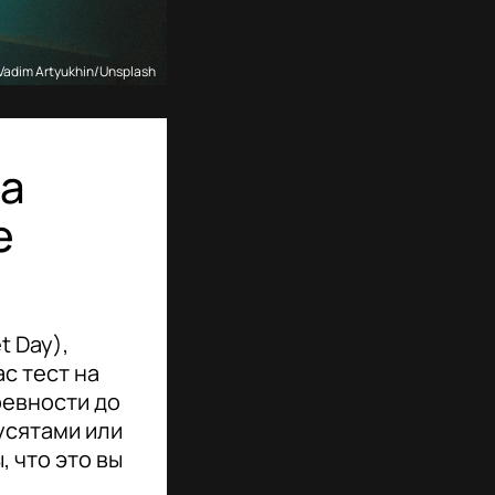
Vadim Artyukhin/Unsplash
на
е
t Day),
с тест на
ревности до
усятами или
 что это вы