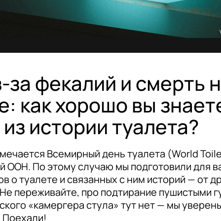
з-за фекалий и смерть 
е: как хорошо вы знает
 из истории туалета?
мечается Всемирный день туалета (World Toile
 ООН. По этому случаю мы подготовили для ва
ов о туалете и связанных с ним историй — от д
 Не переживайте, про подтирание пушистыми г
ского «камергера стула» тут нет — мы уверены,
. Поехали!