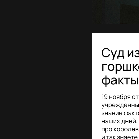
Суд и
горшк
факты
19 ноября от
учрежденный
знание факт
наших дней.
про королев
и так знаете