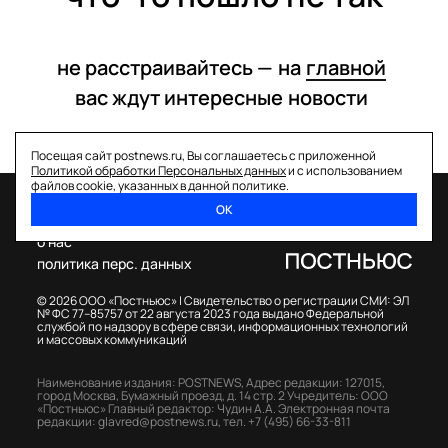
не расстраивайтесь —
на
главной
вас ждут интересные
новости
Посещая сайт postnews.ru, Вы соглашаетесь с приложенной
Политикой обработки Персональных данных
и с использованием
файлов cookie, указанных в данной политике.
ОК
спецпроекты
о нас
политика перс. данных
© 2026 ООО «Постньюс» |
Свидетельство о регистрации СМИ: ЭЛ
№ ФС 77–85757 от 22 августа 2023 года выдано Федеральной
службой по надзору в сфере связи, информационных технологий
и массовых коммуникаций
Наименование издания: POSTNEWS,
Адрес редакции: 127015,
город Москва, Бумажный проезд, д. 14 стр. 2
Учредитель: ООО
«Постньюс»
Главный редактор: Чудин А.А.
Электронная почта
редакции:
glavred@postnews.ru
,
тел.
+7 (495) 66-33-811