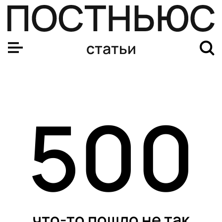
статьи
500
что-то пошло не так