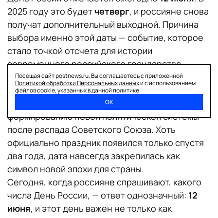
2025 году это будет
четверг
, и россияне снова
получат дополнительный выходной. Причина
выбора именно этой даты — событие, которое
стало точкой отсчета для истории
современного российского государства.
12 июня 1990 года была принята Декларация
Посещая сайт postnews.ru, Вы соглашаетесь с приложенной
Политикой обработки Персональных данных
и с использованием
о государственном суверенитете РСФСР
.
файлов cookie, указанных в данной политике.
Этот документ стал первым шагом к
ОК
формированию новой политической системы
после распада Советского Союза. Хоть
официально праздник появился только спустя
два года, дата навсегда закрепилась как
символ новой эпохи для страны.
Сегодня, когда россияне спрашивают, какого
числа День России, — ответ однозначный:
12
июня
, и этот день важен не только как