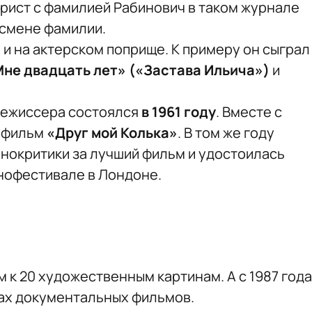
урист с фамилией Рабинович в таком журнале
 смене фамилии.
и на актерском поприще. К примеру он сыграл
не двадцать лет» («Застава Ильича»)
и
режиссера состоялся
в 1961 году
. Вместе с
л фильм
«Друг мой Колька»
. В том же году
нокритики за лучший фильм и удостоилась
офестивале в Лондоне.
 к 20 художественным картинам. А с 1987 года
ках документальных фильмов.