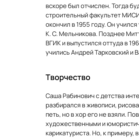
вскоре был отчислен. Тогда б
строительный факультет МИСИ 
окончил в 1955 году. Он училс
К. С. Мельникова. Позднее Мит
ВГИК и выпустился оттуда в 196
учились Андрей Тарковский и 
Творчество
Саша Рабинович с детства инт
разбирался в живописи, рисова
петь, но в хор его не взяли. П
художественными и юмористич
карикатуриста. Но, к примеру,