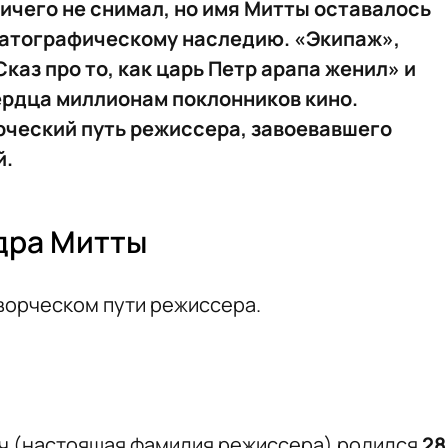
ничего не снимал, но имя Митты оставалось
матографическому наследию. «Экипаж»,
каз про то, как царь Петр арапа женил» и
сердца миллионам поклонников кино.
рческий путь режиссера, завоевавшего
й.
дра Митты
ворческом пути режиссера.
ч (настоящая фамилия режиссера) родился
28