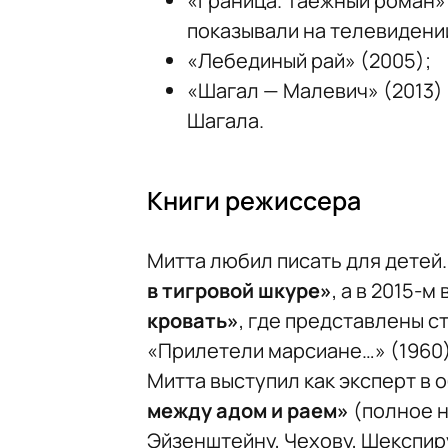
«Граница. Таежный роман»
показывали на телевидени
«Лебединый рай» (2005);
«Шагал — Малевич» (2013)
Шагала.
Книги режиссера
Митта любил писать для детей. 
в тигровой шкуре»
, а в 2015-
кровать»
, где представлены с
«Прилетели марсиане…» (1960) 
Митта выступил как эксперт в 
между адом и раем»
(полное н
Эйзенштейну, Чехову, Шекспиру