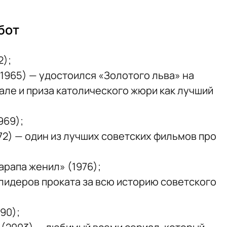
бот
2);
(1965) — удостоился «Золотого льва» на
ле и приза католического жюри как лучший
969);
972) — один из лучших советских фильмов про
 арапа женил» (1976);
 лидеров проката за всю историю советского
90);