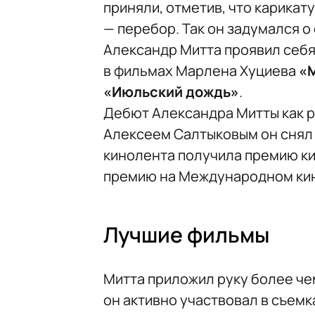
приняли, отметив, что карикат
— перебор. Так он задумался о
Александр Митта проявил себя 
в фильмах Марлена Хуциева
«М
«Июльский дождь»
.
Дебют Александра Митты как 
Алексеем Салтыковым он сня
кинолента получила премию ки
премию на Международном кин
Лучшие фильмы
Митта приложил руку более чем
он активно участвовал в съем