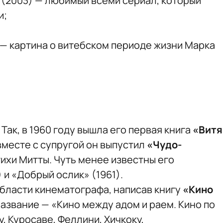
 (2003) — любимый всеми сериал, который
и;
 — картина о витебском периоде жизни Марка
Так, в 1960 году вышла его первая книга
«Витя
м вместе с супругой он выпустил
«Чудо-
тихи Митты. Чуть менее известны его
и «Добрый ослик» (1961).
области кинематографа, написав книгу
«Кино
азвание — «Кино между адом и раем. Кино по
, Куросаве, Феллини, Хичкоку,