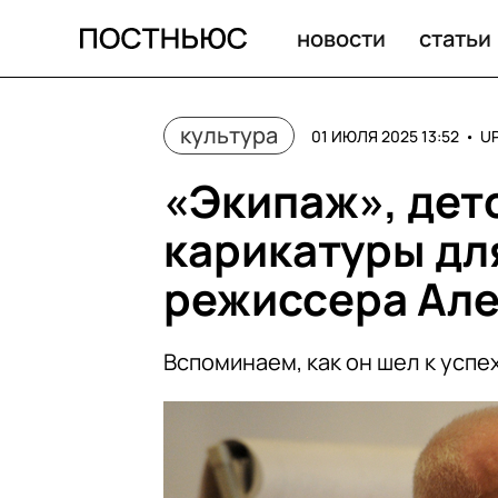
новости
статьи
культура
01 ИЮЛЯ 2025 13:52
•
U
«Экипаж», детс
карикатуры дл
режиссера Ал
Вспоминаем, как он шел к успе