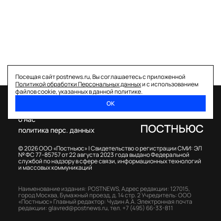
Посещая сайт postnews.ru, Вы соглашаетесь с приложенной
Политикой обработки Персональных данных
и с использованием
файлов cookie, указанных в данной политике.
ОК
спецпроекты
о нас
политика перс. данных
© 2026 ООО «Постньюс» |
Свидетельство о регистрации СМИ: ЭЛ
№ ФС 77–85757 от 22 августа 2023 года выдано Федеральной
службой по надзору в сфере связи, информационных технологий
и массовых коммуникаций
Наименование издания: POSTNEWS,
Адрес редакции: 127015,
город Москва, Бумажный проезд, д. 14 стр. 2
Учредитель: ООО
«Постньюс»
Главный редактор: Чудин А.А.
Электронная почта
редакции:
glavred@postnews.ru
,
тел.
+7 (495) 66-33-811