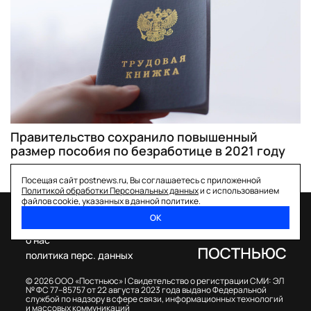
Правительство сохранило повышенный
размер пособия по безработице в 2021 году
Посещая сайт postnews.ru, Вы соглашаетесь с приложенной
Политикой обработки Персональных данных
и с использованием
файлов cookie, указанных в данной политике.
ОК
спецпроекты
о нас
политика перс. данных
© 2026 ООО «Постньюс» |
Свидетельство о регистрации СМИ: ЭЛ
№ ФС 77–85757 от 22 августа 2023 года выдано Федеральной
службой по надзору в сфере связи, информационных технологий
и массовых коммуникаций