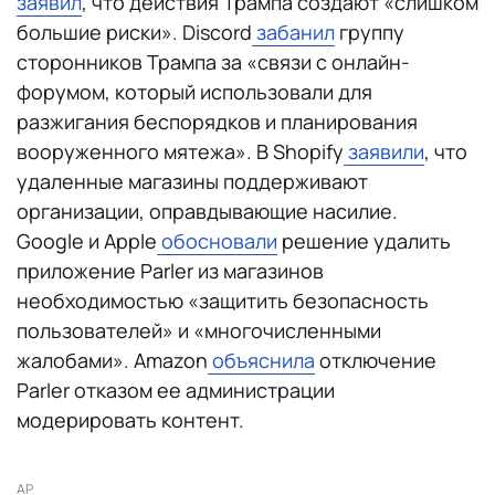
заявил
, что действия Трампа создают «слишком
большие риски». Discord
забанил
группу
сторонников Трампа за «связи с онлайн-
форумом, который использовали для
разжигания беспорядков и планирования
вооруженного мятежа». В Shopify
заявили
, что
удаленные магазины поддерживают
организации, оправдывающие насилие.
Google и Apple
обосновали
решение удалить
приложение Parler из магазинов
необходимостью «защитить безопасность
пользователей» и «многочисленными
жалобами». Amazon
объяснила
отключение
Parler отказом ее администрации
модерировать контент.
AP